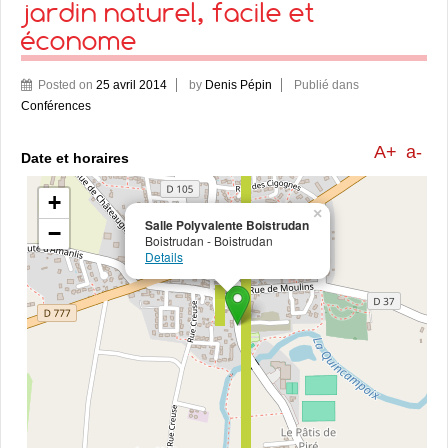
jardin naturel, facile et
économe
Posted on
25 avril 2014
by
Denis Pépin
Publié dans
Conférences
A+
a-
Date et horaires
+
×
Salle Polyvalente Boistrudan
−
Boistrudan - Boistrudan
Details