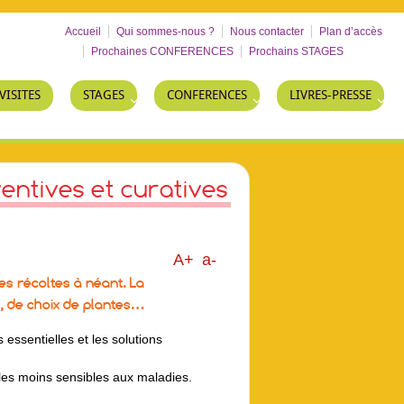
Accueil
Qui sommes-nous ?
Nous contacter
Plan d’accès
Prochaines CONFERENCES
Prochains STAGES
VISITES
STAGES
CONFERENCES
LIVRES-PRESSE
entives et curatives
A+
a-
 récoltes à néant. La
e, de choix de plantes…
 essentielles et les solutions
 les moins sensibles aux maladies.