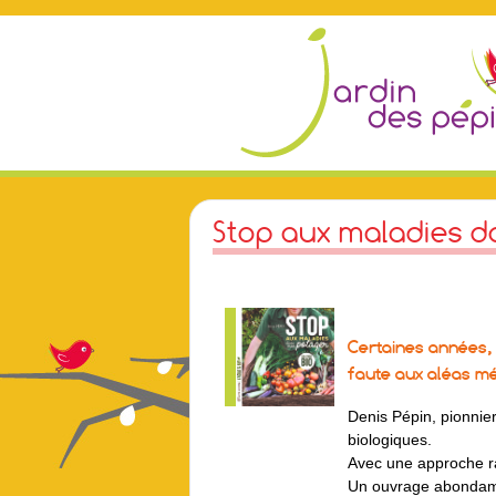
Stop aux maladies d
Certaines années, 
faute aux aléas m
Denis Pépin, pionnie
biologiques.
Avec une approche rat
Un ouvrage abondammen