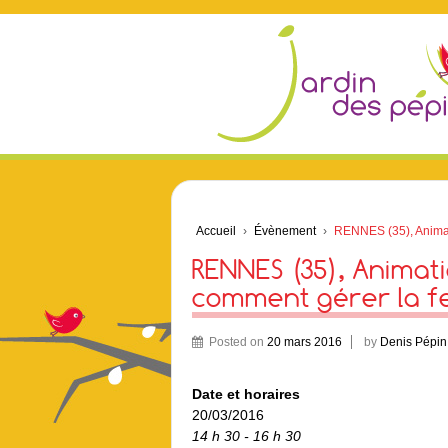
Accueil
›
Évènement
›
RENNES (35), Animatio
RENNES (35), Animati
comment gérer la fer
Posted on
20 mars 2016
by
Denis Pépin
Date et horaires
20/03/2016
14 h 30 - 16 h 30