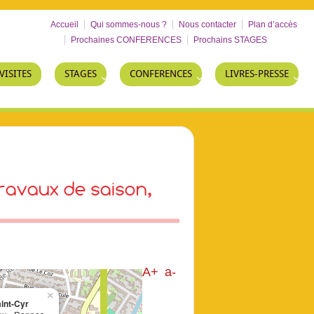
Accueil
Qui sommes-nous ?
Nous contacter
Plan d’accès
Prochaines CONFERENCES
Prochains STAGES
VISITES
STAGES
CONFERENCES
LIVRES-PRESSE
travaux de saison,
A+
a-
×
int-Cyr