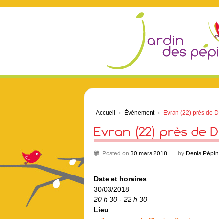
Accueil
›
Évènement
›
Evran (22) près de D
Evran (22) près de D
Posted on
30 mars 2018
by
Denis Pépin
Date et horaires
30/03/2018
20 h 30 - 22 h 30
Lieu