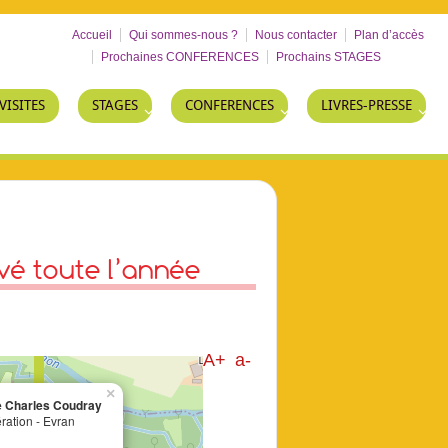
Accueil
Qui sommes-nous ?
Nous contacter
Plan d’accès
Prochaines CONFERENCES
Prochains STAGES
VISITES
STAGES
CONFERENCES
LIVRES-PRESSE
vé toute l’année
A+
a-
×
e Charles Coudray
ration - Evran