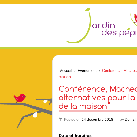
Accueil
›
Évènement
›
Conférence, Machecou
maison”
Conférence, Macheco
alternatives pour la
de la maison”
Posted on
14 décembre 2018
by
Denis 
Date et horaires