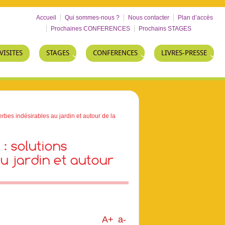
Accueil
Qui sommes-nous ?
Nous contacter
Plan d’accès
Prochaines CONFERENCES
Prochains STAGES
VISITES
STAGES
CONFERENCES
LIVRES-PRESSE
bes indésirables au jardin et autour de la
: solutions
au jardin et autour
A+
a-