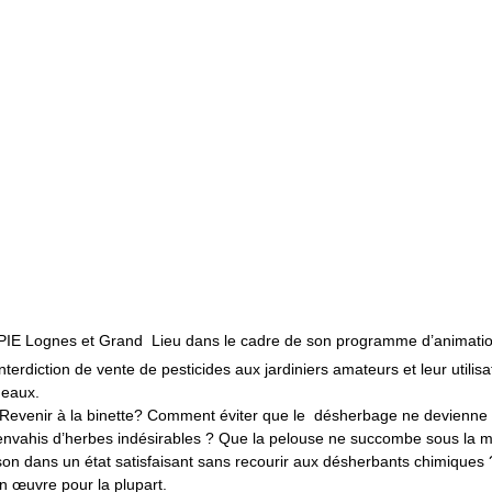
CPIE Lognes et Grand Lieu dans le cadre de son programme d’animations
interdiction de vente de pesticides aux jardiniers amateurs et leur utili
 eaux.
 ? Revenir à la binette? Comment éviter que le désherbage ne devienne
t envahis d’herbes indésirables ? Que la pelouse ne succombe sous la
aison dans un état satisfaisant sans recourir aux désherbants chimiques 
en œuvre pour la plupart.